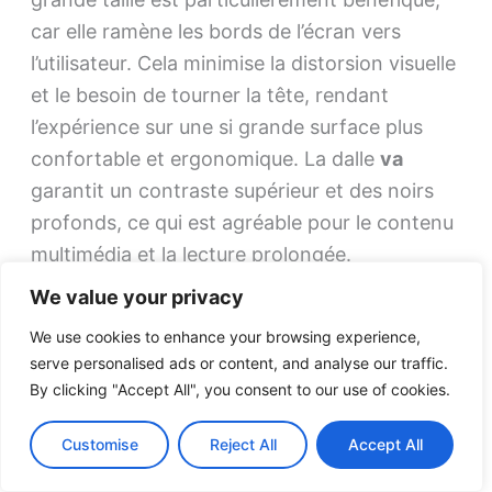
car elle ramène les bords de l’écran vers
l’utilisateur. Cela minimise la distorsion visuelle
et le besoin de tourner la tête, rendant
l’expérience sur une si grande surface plus
confortable et ergonomique. La dalle
va
garantit un contraste supérieur et des noirs
profonds, ce qui est agréable pour le contenu
multimédia et la lecture prolongée.
We value your privacy
LG intègre ici des fonctionnalités de
We use cookies to enhance your browsing experience,
productivité comme
on screen control
, qui
serve personalised ads or content, and analyse our traffic.
permet de diviser facilement l’espace de
By clicking "Accept All", you consent to our use of cookies.
travail en différentes zones personnalisées
(screen split) sans avoir à redimensionner les
Customise
Reject All
Accept All
fenêtres manuellement. Ce grand écran est