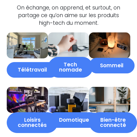
On échange, on apprend, et surtout, on
partage ce qu’on aime sur les produits
high-tech du moment.
Tech
Sommeil
Télétravail
nomade
Loisirs
Domotique
Bien-être
connectés
connecté