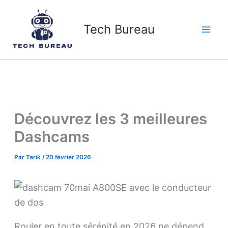
Aller
au
Tech Bureau
contenu
Découvrez les 3 meilleures
Dashcams
Par
Tarik
/
20 février 2026
Rouler en toute sérénité en 2026 ne dépend