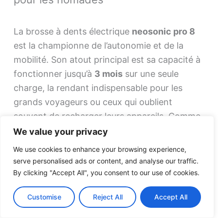
La brosse à dents électrique
neosonic pro 8
est la championne de l’autonomie et de la
mobilité. Son atout principal est sa capacité à
fonctionner jusqu’à
3 mois
sur une seule
charge, la rendant indispensable pour les
grands voyageurs ou ceux qui oublient
souvent de recharger leurs appareils. Comme
my variations, elle se recharge facilement via
We value your privacy
usb-c
et se passe de socle encombrant.
We use cookies to enhance your browsing experience,
serve personalised ads or content, and analyse our traffic.
Ce modèle utilise la technologie sonique,
By clicking "Accept All", you consent to our use of cookies.
atteignant entre 30 000 et 50 000 vpm. Sa
Customise
Reject All
Accept All
grande force est la personnalisation : elle
propose
15 réglages
différents, combinant 5