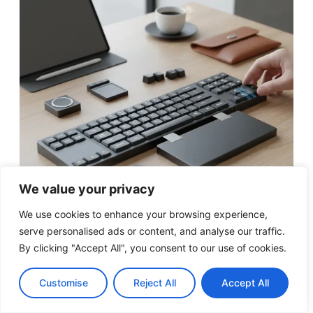
We value your privacy
Avant de plonger dans les modèles, voici ce
We use cookies to enhance your browsing experience,
qui a guidé notre choix, car un bon clavier
serve personalised ads or content, and analyse our traffic.
nomade, c’est l’équilibre parfait entre :
By clicking "Accept All", you consent to our use of cookies.
La portabilité (légèreté et compacité) :
Il
Customise
Reject All
Accept All
doit se glisser dans un sac sans vous