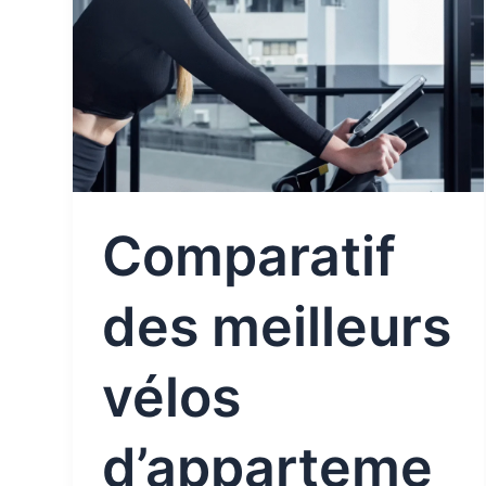
meilleurs
vélos
d’appartement
connectés
en
2026
Comparatif
des meilleurs
vélos
d’apparteme