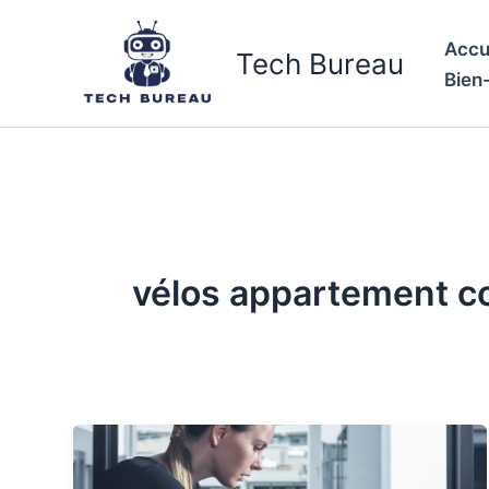
Aller
au
Accu
Tech Bureau
contenu
Bien
vélos appartement c
Comparatif
des