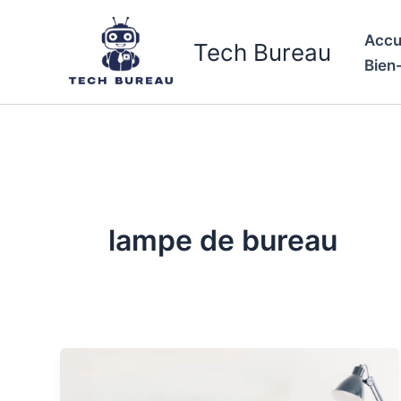
Aller
au
Accu
Tech Bureau
contenu
Bien
lampe de bureau
Top
5