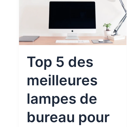
des
meilleures
lampes
de
bureau
pour
le
Top 5 des
télétravailler
meilleures
lampes de
bureau pour