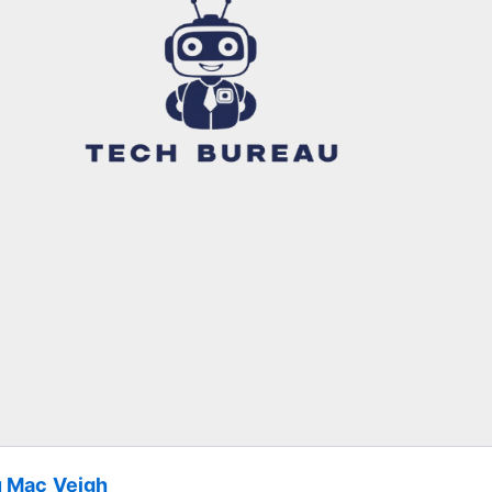
u Mac
Veigh