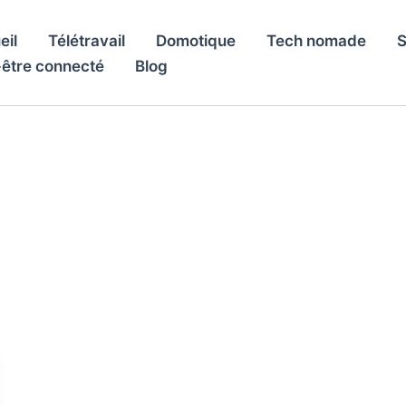
eil
Télétravail
Domotique
Tech nomade
S
-être connecté
Blog