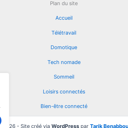
Plan du site
Accueil
Télétravail
Domotique
Tech nomade
Sommeil
Loisirs connectés
Bien-être connecté
.
 2026 - Site créé via
WordPress
par
Tarik Benabbo